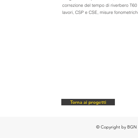
correzione del tempo di riverbero T60 
lavori, CSP e CSE
, misure fonometric
Torna ai progetti
© Copyright by BGN di